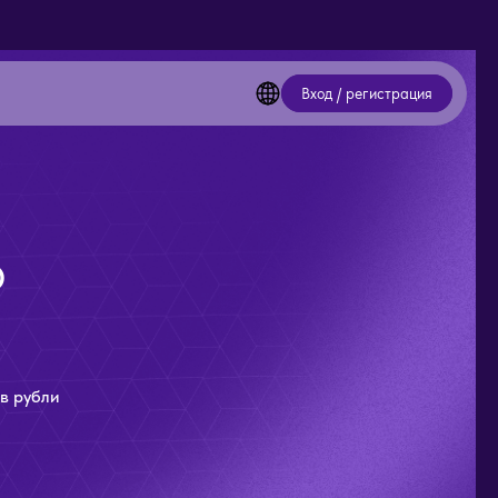
Вход / регистрация
О
в рубли