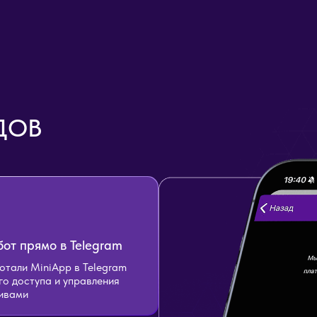
ДОВ
бот прямо в Telegram
тали MiniApp в Telegram
го доступа и управления
ивами