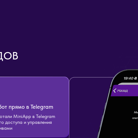
ДОВ
бот прямо в Telegram
тали MiniApp в Telegram
го доступа и управления
ивами