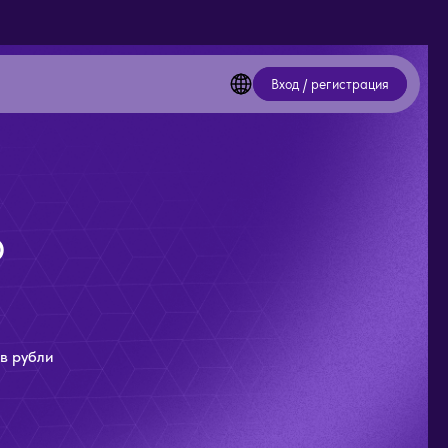
Вход / регистрация
О
в рубли