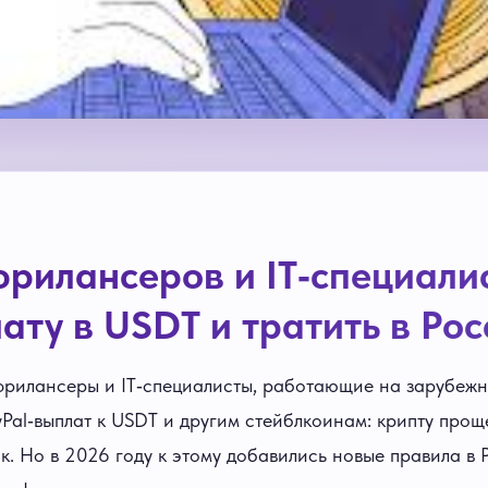
фрилансеров и IT‑специалис
ату в USDT и тратить в Рос
фрилансеры и IT‑специалисты, работающие на зарубежн
yPal‑выплат к USDT и другим стейблкоинам: крипту прощ
к. Но в 2026 году к этому добавились новые правила в 