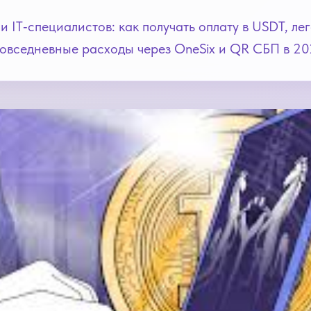
 IT‑специалистов: как получать оплату в USDT, лег
повседневные расходы через OneSix и QR СБП в 20