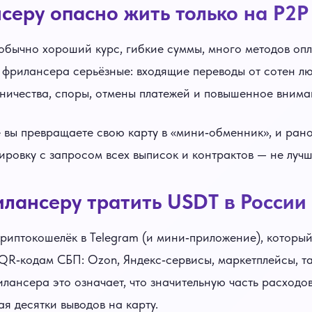
серу опасно жить только на P2P
 обычно хороший курс, гибкие суммы, много методов опл
 фрилансера серьёзные: входящие переводы от сотен л
ничества, споры, отмены платежей и повышенное внима
вы превращаете свою карту в «мини‑обменник», и рано
кировку с запросом всех выписок и контрактов — не луч
илансеру тратить USDT в России
риптокошелёк в Telegram (и мини‑приложение), которы
 QR‑кодам СБП: Ozon, Яндекс‑сервисы, маркетплейсы, та
лансера это означает, что значительную часть расходо
я десятки выводов на карту.