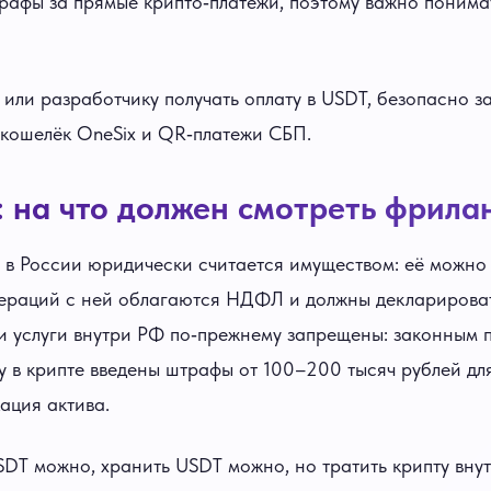
рафы за прямые крипто‑платежи, поэтому важно понима
 или разработчику получать оплату в USDT, безопасно з
з кошелёк OneSix и QR‑платежи СБП.
: на что должен смотреть фрила
 в России юридически считается имуществом: её можно 
пераций с ней облагаются НДФЛ и должны декларироват
и услуги внутри РФ по‑прежнему запрещены: законным 
ту в крипте введены штрафы от 100–200 тысяч рублей дл
ация актива.
USDT можно, хранить USDT можно, но тратить крипту вну