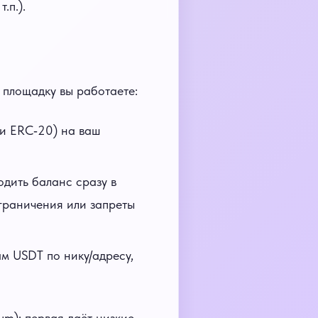
.п.).
 площадку вы работаете:
и ERC‑20) на ваш
дить баланс сразу в
граничения или запреты
м USDT по нику/адресу,
m): первая даёт низкие