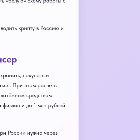
ть «белую» схему работы с
аводить крипту в Россию и
нсер
хранить, покупать и
ься. При этом расчёты
платёжным средством
я физлиц и до 1 млн рублей
три России нужно через