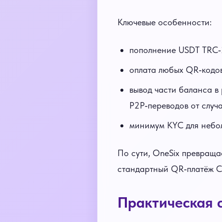
Ключевые особенности:
пополнение USDT TRC‑2
оплата любых QR‑кодов
вывод части баланса в
P2P‑переводов от случ
минимум KYC для небол
По сути, OneSix превраща
стандартный QR‑платёж СБ
Практическая с