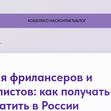
КОШЕЛЕК
О НАС
КОНТАКТЫ
БЛОГ
ров и IT‑специалистов: как получать оплату в USDT и тратить в России
ля фрилансеров и
листов: как получать
атить в России