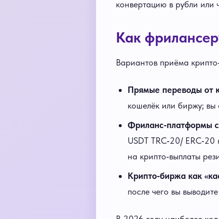
конвертацию в рубли или ч
Как фрилансер
Вариантов приёма крипто‑
Прямые переводы от к
кошелёк или биржу; вы 
Фриланс‑платформы с
USDT TRC‑20/ ERC‑20 н
на крипто‑выплаты рез
Крипто‑биржа как «ка
после чего вы выводите
В 2026 году наиболее ход