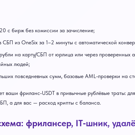
0 с бирж без комиссии за зачисление;
 СБП из OneSix за 1–2 минуты с автоматической конвер
 рубли на карту/СБП от юрлица или через проверенных а
айных людей;
ьших повседневных сумм, базовые AML‑проверки на ст
ет ваши фриланс‑USDT в привычные рублёвые траты: для
П, а для вас — расход крипты с баланса.
хема: фрилансер, IT‑шник, удал