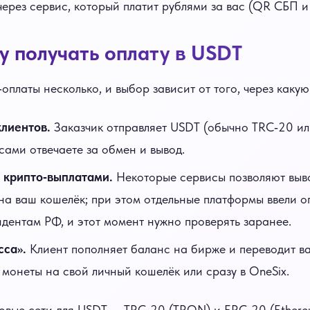
ерез сервис, который платит рублями за вас (QR СБП и т
у получать оплату в USDT
оплаты несколько, и выбор зависит от того, через какую
лиентов.
Заказчик отправляет USDT (обычно TRC‑20 ил
сами отвечаете за обмен и вывод.
 крипто‑выплатами.
Некоторые сервисы позволяют выво
а ваш кошелёк; при этом отдельные платформы ввели о
идентам РФ, и этот момент нужно проверять заранее.
сса».
Клиент пополняет баланс на бирже и переводит ва
 монеты на свой личный кошелёк или сразу в OneSix.
овые сети для USDT — TRC‑20 (TRON) и ERC‑20 (Ethereu