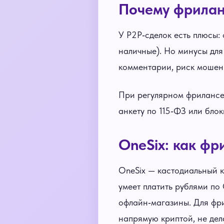
Почему фрилан
У P2P‑сделок есть плюсы:
наличные). Но минусы для
комментарии, риск мошен
При регулярном фрилансе 
анкету по 115‑ФЗ или бло
OneSix: как фр
OneSix — кастодиальный к
умеет платить рублями по
офлайн‑магазины. Для фри
напрямую криптой, не дела