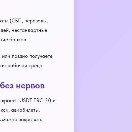
аты (СБП, переводы,
юдей, нестандартные
ние банков.
 или поздно получаете
шая рабочая среда.
 без нервов
й хранит USDT TRC‑20 и
кси, авиабилеты,
в можно закрывать